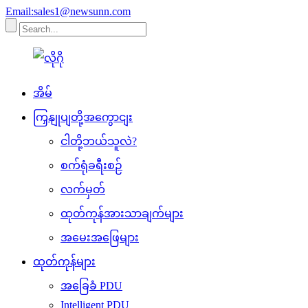
Email:sales1@newsunn.com
အိမ်
ကြှနျုပျတို့အကွောငျး
ငါတို့ဘယ်သူလဲ?
စက်ရုံခရီးစဉ်
လက်မှတ်
ထုတ်ကုန်အားသာချက်များ
အမေးအဖြေများ
ထုတ်ကုန်များ
အခြေခံ PDU
Intelligent PDU