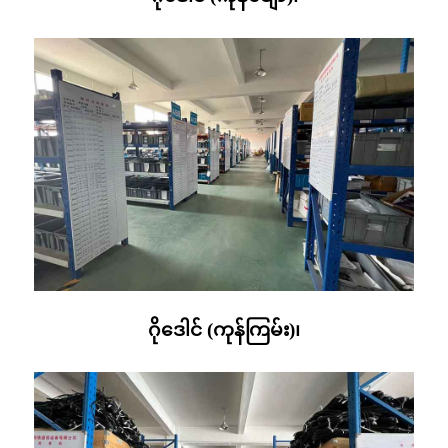
ဂိုဒေါင် (ကုန်ကြမ်း)၊