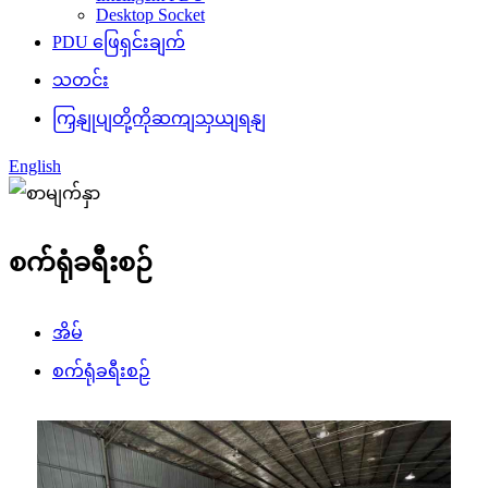
Desktop Socket
PDU ဖြေရှင်းချက်
သတင်း
ကြှနျုပျတို့ကိုဆကျသှယျရနျ
English
စက်ရုံခရီးစဉ်
အိမ်
စက်ရုံခရီးစဉ်