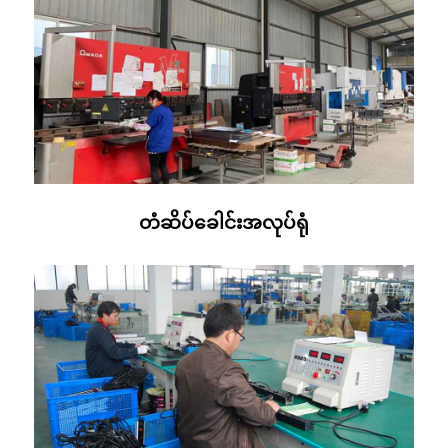
တံဆိပ်ခေါင်းအလုပ်ရုံ