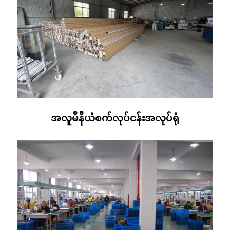
အလူမီနီယံစက်လုပ်ငန်းအလုပ်ရုံ