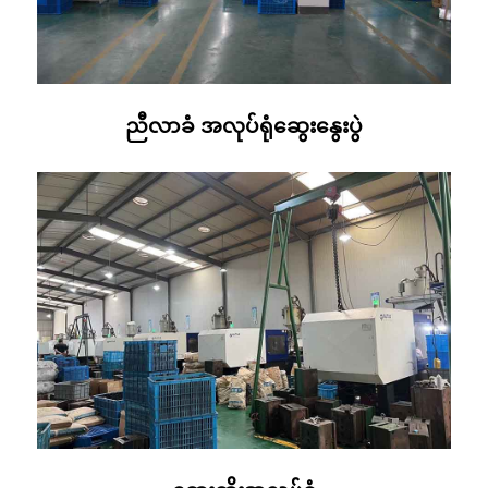
ညီလာခံ အလုပ်ရုံဆွေးနွေးပွဲ