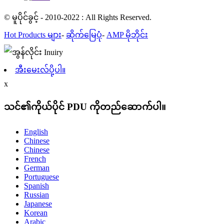
© မူပိုင်ခွင့် - 2010-2022 : All Rights Reserved.
Hot Products များ
-
ဆိုက်မြေပုံ
-
AMP မိုဘိုင်း
အီးမေးလ်ပို့ပါ။
x
သင်၏ကိုယ်ပိုင် PDU ကိုတည်ဆောက်ပါ။
English
Chinese
Chinese
French
German
Portuguese
Spanish
Russian
Japanese
Korean
Arabic