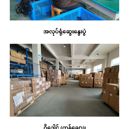
အလုပ်ရုံဆွေးနွေးပွဲ
ဂိုဒေါင် (ကုန်ချော)၊