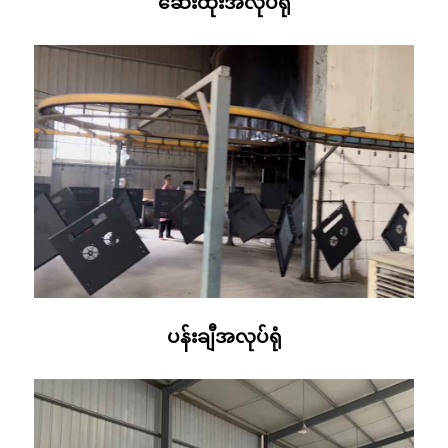
ဆေးထိုးအလုပ်ရုံ
ပန်းချီအလုပ်ရုံ